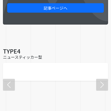
記事ページへ
TYPE4
ニュースティッカー型
GW休業のお知らせ
：平素は格別のお引き立てを賜り厚くお礼申し上げます。誠に勝手ではございま ……
Previous
Next